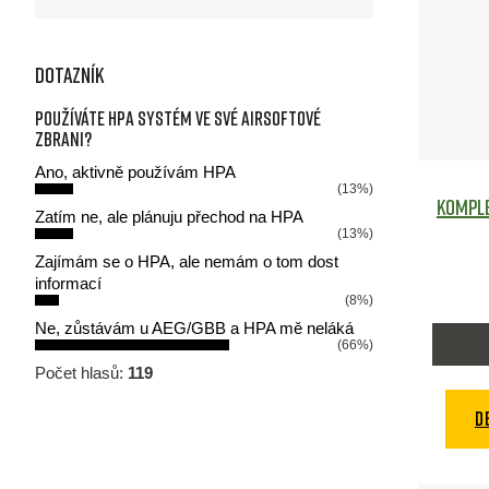
Dotazník
Používáte HPA systém ve své airsoftové
zbrani?
Ano, aktivně používám HPA
(13%)
Komple
Zatím ne, ale plánuju přechod na HPA
(13%)
Zajímám se o HPA, ale nemám o tom dost
informací
(8%)
Ne, zůstávám u AEG/GBB a HPA mě neláká
(66%)
Počet hlasů:
119
D