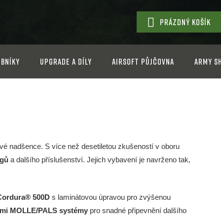
PRÁZDNÝ KOŠÍK
NÁKUPNÍ
KOŠÍK
bníky
Upgrade a díly
Airsoft půjčovna
Army s
ové nadšence. S více než desetiletou zkušeností v oboru
igů
a dalšího příslušenství. Jejich vybavení je navrženo tak,
Cordura® 500D
s laminátovou úpravou pro zvýšenou
ými MOLLE/PALS systémy
pro snadné připevnění dalšího