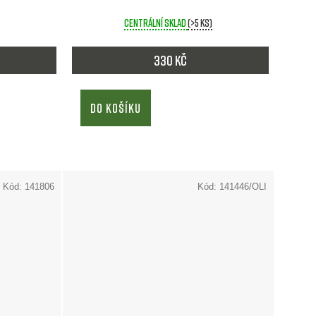
Centrální sklad
(>5 ks)
330 Kč
DO KOŠÍKU
m
Kód:
141806
Kód:
141446/OLI