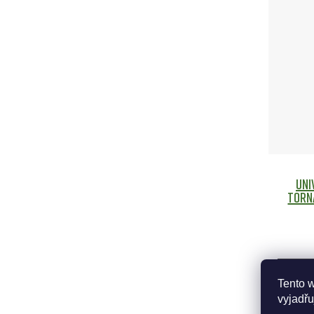
Uni
TORN
Tento 
vyjadřu