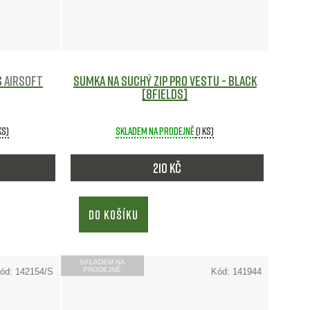
í
p
r
S
Airsoft
Sumka na suchý zip pro vestu - Black
[8FIELDS]
o
ks)
Skladem na prodejně
(1 ks)
d
u
210 Kč
k
DO KOŠÍKU
t
ů
SKLADEM NA
PRODEJNĚ
ód:
142154/S
Kód:
141944