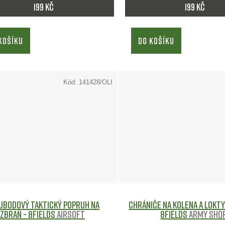
199 Kč
199 Kč
KOŠÍKU
DO KOŠÍKU
Kód:
141428/OLI
ubodový Taktický Popruh na
Chrániče na kolena a lokty
Zbraň - 8Fields
Airsoft
8Fields
Army sho