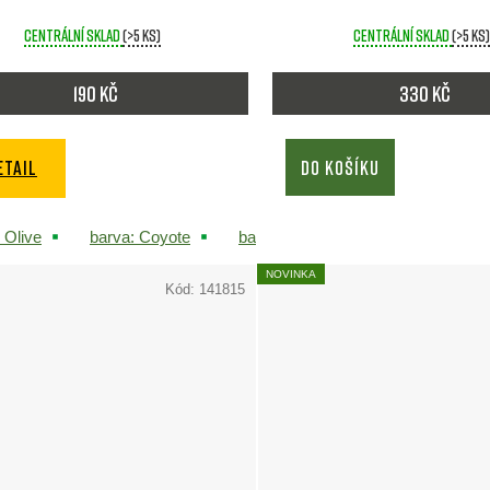
Centrální sklad
(>5 ks)
Centrální sklad
(>5 ks)
190 Kč
330 Kč
ETAIL
DO KOŠÍKU
 Olive
barva: Coyote
barva: Black
barva: multica
NOVINKA
Kód:
141815