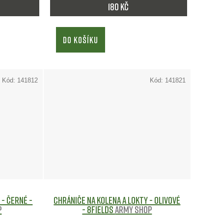
180 Kč
DO KOŠÍKU
Kód:
141812
Kód:
141821
 - Černé -
Chrániče na kolena a lokty - Olivové
p
- 8Fields
Army shop