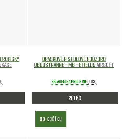
Tropický
Opaskové Pistolové Pouzdro
skáče
Oboustranné - MB - 8Fields
Airsoft
s)
Skladem na prodejně
(5 ks)
210 Kč
DO KOŠÍKU