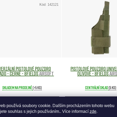
Kód:
142121
verzální pistolové pouzdro
Pistolové Pouzdro Unive
ADO - Černé - 8Fields
Airsoft
Olivové - 8Fields
Air
Skladem na prodejně
(>5 ks)
Centrální sklad
(5 ks)
440 Kč
290 Kč
web používá soubory cookie. Dalším procházením tohoto webu
jete souhlas s jejich používáním.. Více informací
zde
.