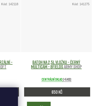
Kód:
142118
Kód:
141275
rzální -
Batoh na 2,5l Vložku - Černý
soft
Multicam - 8Fields
Army shop
Centrální sklad
(>5 ks)
650 Kč