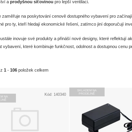
ství a
prodyšnou síťovinou
pro lepší ventilaci.
 zaměřuje na poskytování cenově dostupného vybavení pro začínající i
é pro ty, kteří hledají ekonomické řešení, zatímco jiní doporučují inve
ustále inovuje své produkty a přináší nové designy, které reflektují ak
t vybavení, které kombinuje funkčnost, odolnost a dostupnou cenu p
z
1
-
106
položek celkem
SKLADEM NA
PRODEJNĚ
Kód:
140340
EM NA
EJNĚ