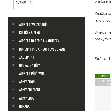
a
příslušen
Novinka
7
n
Značka se
K
Přeskočit
n
jako vhodn
kategorie
a
Airsoftové zbraně
t
í
8Fields ne
Kuličky a plyn
e
poskytova
g
Airsoft baterie a nabíječky
p
o
Doplňky pro airsoftové zbraně
r
a
i
Zásobníky
Stránka
1
e
Upgrade a díly
n
V
Airsoft půjčovna
NOVINKA
e
Army shop
SKLAD
ý
PROD
l
Army Oblečení
p
Army obuv
Obrana