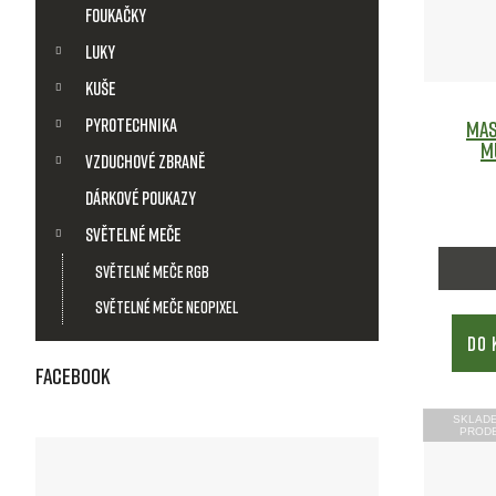
i
Foukačky
s
Luky
Kuše
p
Pyrotechnika
Mas
r
M
Vzduchové zbraně
o
Dárkové poukazy
Světelné meče
d
Světelné meče RGB
u
Světelné meče Neopixel
DO 
k
Facebook
t
SKLAD
PROD
ů