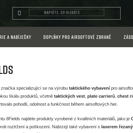
rie a nabíječky
Doplňky pro airsoftové zbraně
Záso
elds
 značka specializující se na výrobu
taktického vybavení
pro airsoft
rokou škálu produktů, včetně
taktických vest
,
plate carrierů
,
chest r
tovalo pohodlí, odolnost a funkčnost během airsoftových her.
tu 8Fields najdete produkty vyrobené z kvalitních materiálů, jako je
roti roztržení a poškození. Nabízejí také vybavení s
laserem řezan