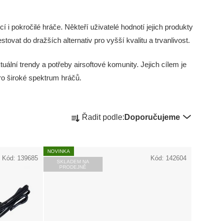
 pokročilé hráče. Někteří uživatelé hodnotí jejich produkty
stovat do dražších alternativ pro vyšší kvalitu a trvanlivost.
tuální trendy a potřeby airsoftové komunity. Jejich cílem je
ro široké spektrum hráčů.
Ř
Řadit podle:
Doporučujeme
a
NOVINKA
z
Kód:
139685
Kód:
142604
SKLADEM NA
PRODEJNĚ
e
n