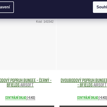
KOŠÍKU
DO KOŠÍKU
avení
Souh
Kód:
141542
dový Popruh Bungee - Černý -
Dvoubodový Popruh Bungee 
8Fields
Airsoft
- 8Fields
Airsoft
Centrální sklad
(>5 ks)
Centrální sklad
(>5 ks)