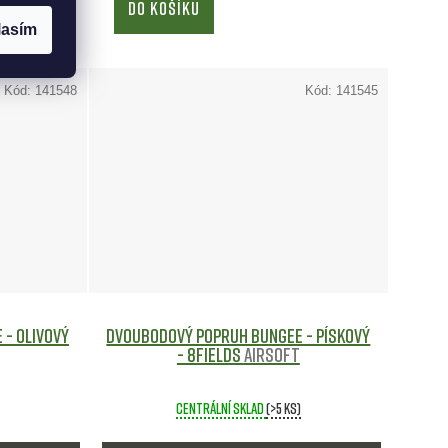
DO KOŠÍKU
lasím
Kód:
141548
Kód:
141545
- Olivový
Dvoubodový Popruh Bungee - Pískový
- 8Fields
Airsoft
Centrální sklad
(>5 ks)