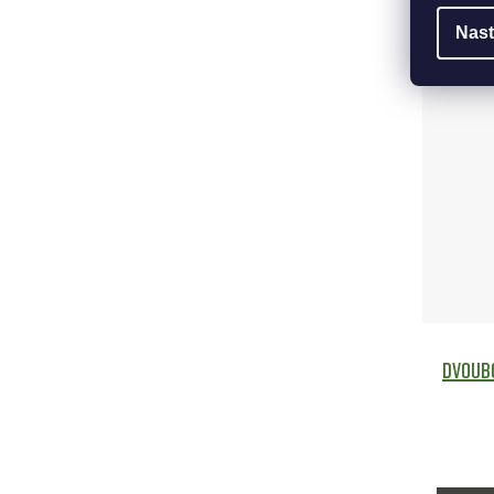
DO 
Nast
Dvoubo