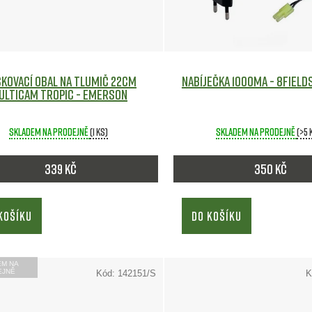
kovací obal na tlumič 22cm
Nabíječka 1000mA - 8FIELD
ulticam Tropic - Emerson
Skladem na prodejně
(1 ks)
Skladem na prodejně
(>5 
339 Kč
350 Kč
KOŠÍKU
DO KOŠÍKU
EM NA
EJNĚ
Kód:
142151/S
K