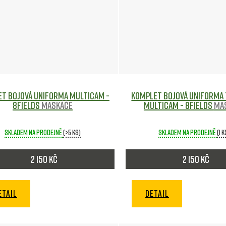
t bojová uniforma Multicam -
Komplet bojová uniforma 
8Fields
Maskáče
Multicam - 8Fields
Ma
Skladem na prodejně
(>5 ks)
Skladem na prodejně
(1 k
2 150 Kč
2 150 Kč
ETAIL
DETAIL