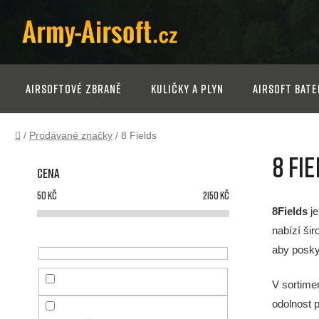
Přejít
na
obsah
Airsoftové zbraně
Kuličky a plyn
Airsoft bate
Domů
/
Prodávané značky
/
8 Fields
P
8 Fi
Cena
o
50
Kč
2150
Kč
s
8Fields
je
nabízí ši
t
aby posky
r
V sortimen
odolnost p