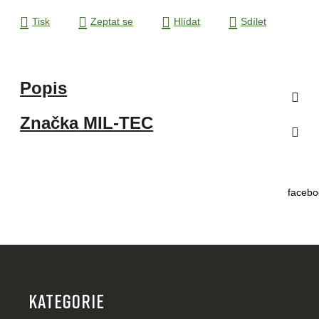
Tisk
Zeptat se
Hlídat
Sdílet
Popis
Značka
MIL-TEC
facebo
Z
á
p
KATEGORIE
a