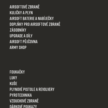
t
Airsoftové zbraně
í
Kuličky a plyn
Airsoft baterie a nabíječky
Doplňky pro airsoftové zbraně
Zásobníky
Upgrade a díly
Airsoft půjčovna
Army shop
Foukačky
Luky
Kuše
Plynové pistole a revolvery
Pyrotechnika
Vzduchové zbraně
Dárkové poukazy