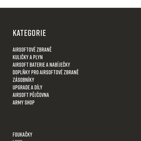
Z
á
p
KATEGORIE
a
t
Airsoftové zbraně
í
Kuličky a plyn
Airsoft baterie a nabíječky
Doplňky pro airsoftové zbraně
Zásobníky
Upgrade a díly
Airsoft půjčovna
Army shop
Foukačky