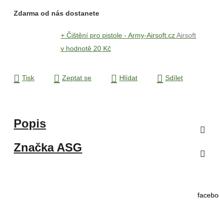
Zdarma od nás dostanete
+ Čištění pro pistole - Army-Airsoft.cz
Airsoft
v hodnotě 20 Kč
Tisk
Zeptat se
Hlídat
Sdílet
Popis
Značka
ASG
facebo