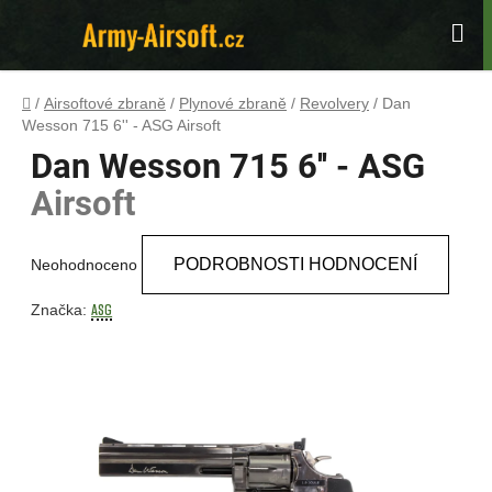
Přejít
na
Hle
obsah
Domů
/
Airsoftové zbraně
/
Plynové zbraně
/
Revolvery
/
Dan
Wesson 715 6'' - ASG
Airsoft
Dan Wesson 715 6'' - ASG
Airsoft
Průměrné
PODROBNOSTI HODNOCENÍ
Neohodnoceno
hodnocení
produktu
ASG
Značka:
je
0,0
z
5
hvězdiček.