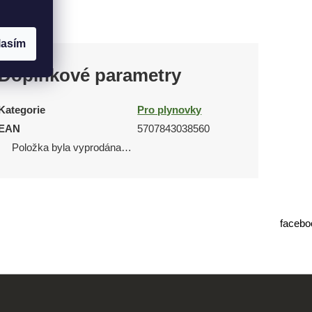
lasím
Doplňkové parametry
Kategorie
Pro plynovky
EAN
5707843038560
Položka byla vyprodána…
facebo