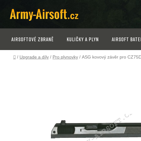
Přejít
na
obsah
Airsoftové zbraně
Kuličky a plyn
Airsoft bate
Domů
/
Upgrade a díly
/
Pro plynovky
/
ASG kovový závěr pro CZ75