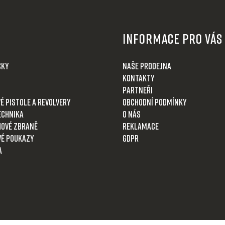
Informace pro Vás
čky
Naše prodejna
Kontakty
Partneři
é pistole a revolvery
Obchodní podmínky
echnika
O nás
ové zbraně
Reklamace
é poukazy
GDPR
a