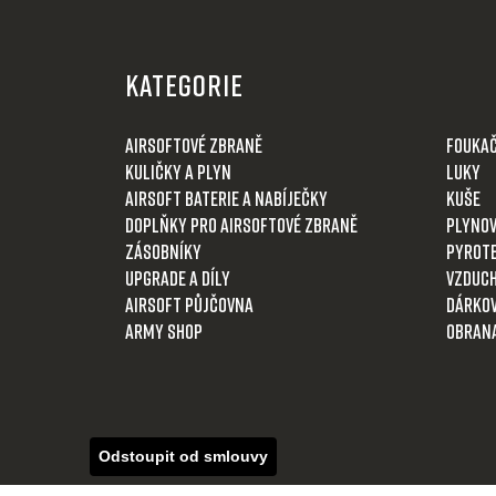
Z
á
KATEGORIE
p
a
Airsoftové zbraně
Fouka
t
Kuličky a plyn
Luky
í
Airsoft baterie a nabíječky
Kuše
Doplňky pro airsoftové zbraně
Plynov
Zásobníky
Pyrot
Upgrade a díly
Vzduch
Airsoft půjčovna
Dárkov
Army shop
Obran
Odstoupit od smlouvy