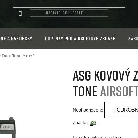
rie a nabíječky
Doplňky pro airsoftové zbraně
Záso
D Dual Tone
Airsoft
ASG kovový 
Tone
Airsof
Průměrné
Neohodnoceno
PODROBN
hodnocení
produktu
ASG
Značka:
je
Položka byla vyprodána…