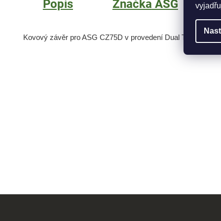
Popis
Značka
ASG
vyjadřu
Nast
Kovový závěr pro ASG CZ75D v provedení Dual Tone.