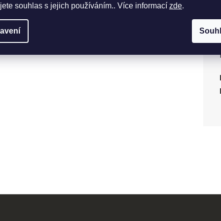
jete souhlas s jejich používáním.. Více informací
zde
.
avení
Souh