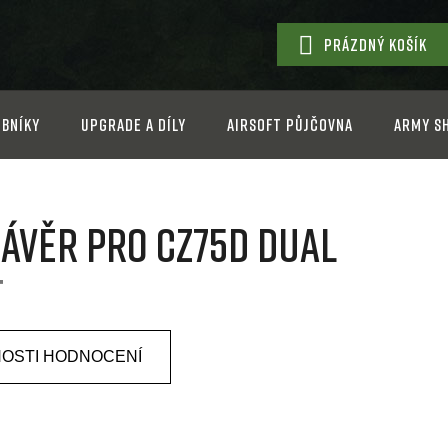
PRÁZDNÝ KOŠÍK
NÁKUPNÍ
KOŠÍK
bníky
Upgrade a díly
Airsoft půjčovna
Army s
závěr pro CZ75D Dual
t
OSTI HODNOCENÍ