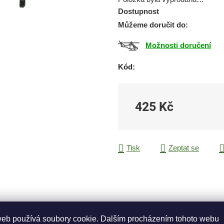
0,0
Dostupnost
z
Můžeme doručit do:
5
hvězdiček.
Možnosti doručení
Kód:
425 Kč
Měrná cena:
Tisk
Zeptat se
web používá soubory cookie. Dalším procházením tohoto webu