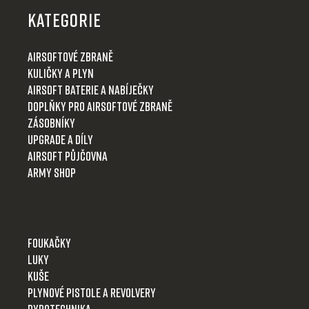
p
KATEGORIE
a
t
Airsoftové zbraně
í
Kuličky a plyn
Airsoft baterie a nabíječky
Doplňky pro airsoftové zbraně
Zásobníky
Upgrade a díly
Airsoft půjčovna
Army shop
Foukačky
Luky
Kuše
Plynové pistole a revolvery
Pyrotechnika