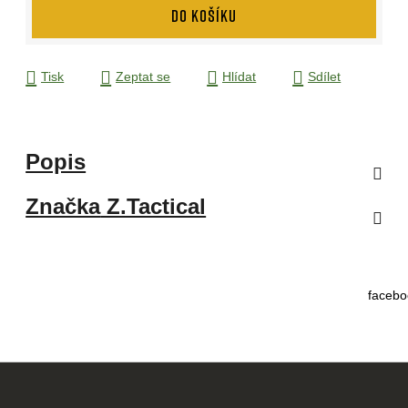
DO KOŠÍKU
Tisk
Zeptat se
Hlídat
Sdílet
Popis
Značka
Z.Tactical
facebo
Z
á