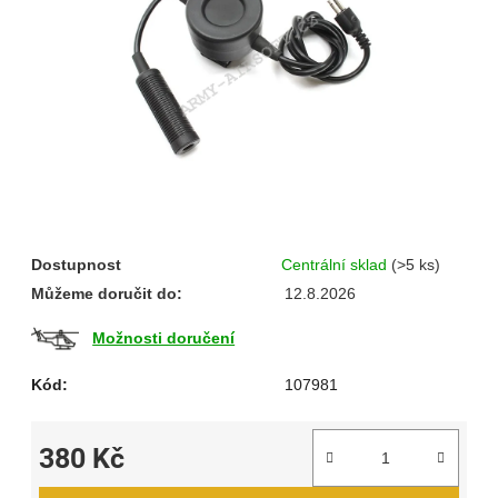
hvězdiček.
Dostupnost
Centrální sklad
(>5 ks)
Můžeme doručit do:
12.8.2026
Možnosti doručení
Kód:
107981
380 Kč
Měrná cena: