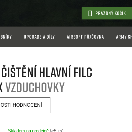
PRÁZDNÝ KOŠÍK
NÁKUPNÍ
KOŠÍK
bníky
Upgrade a díly
Airsoft půjčovna
Army s
čištění hlavní filc
ox
Vzduchovky
OSTI HODNOCENÍ
Skladem na prodejně
(>5 ks)