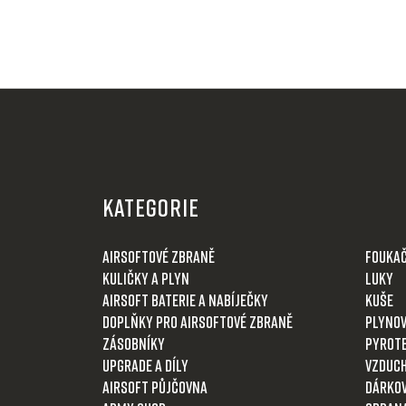
Z
á
KATEGORIE
p
a
Airsoftové zbraně
Fouka
t
Kuličky a plyn
Luky
í
Airsoft baterie a nabíječky
Kuše
Doplňky pro airsoftové zbraně
Plynov
Zásobníky
Pyrot
Upgrade a díly
Vzduch
Airsoft půjčovna
Dárkov