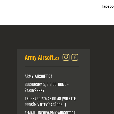
facebo
Army-Airsoft.cz
Sochorova 5, 616 00, Brno -
Žabovřesky
Tel.: +420 775 48 00 48 (volejte
prosím v otevírací dobu)
E-mail.: info@army-airsoft.cz