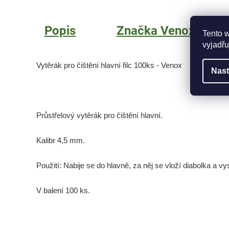
Popis
Značka
Venox
Tento 
vyjadřu
Vytěrák pro čištění hlavní filc 100ks - Venox
Nast
Průstřelový vytěrák pro čištění hlavní.
Kalibr 4,5 mm.
Použití: Nabije se do hlavně, za něj se vloží diabolka a vys
V balení 100 ks.