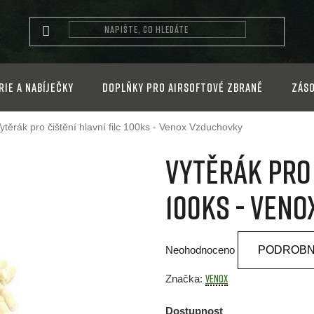
rie a nabíječky
Doplňky pro airsoftové zbraně
Záso
ytěrák pro čištění hlavní filc 100ks - Venox
Vzduchovky
Vytěrák pro 
100ks - Ven
Průměrné
Neohodnoceno
PODROBN
hodnocení
produktu
Venox
Značka:
je
Dostupnost