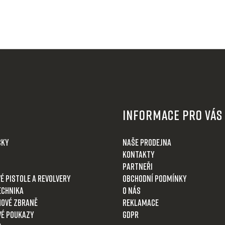
Informace pro Vás
čky
Naše prodejna
Kontakty
Partneři
é pistole a revolvery
Obchodní podmínky
echnika
O nás
ové zbraně
Reklamace
é poukazy
GDPR