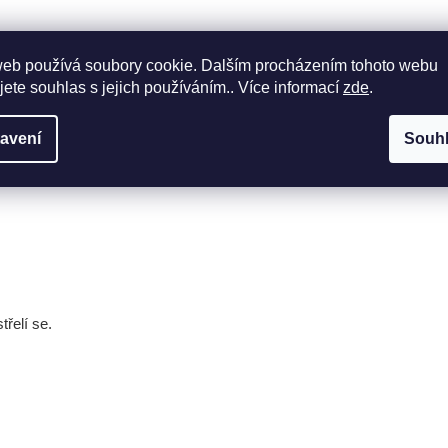
web používá soubory cookie. Dalším procházením tohoto webu
jete souhlas s jejich používáním.. Více informací
zde
.
avení
Souh
třelí se.