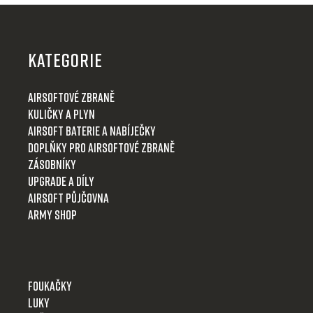
Z
á
p
KATEGORIE
a
t
Airsoftové zbraně
í
Kuličky a plyn
Airsoft baterie a nabíječky
Doplňky pro airsoftové zbraně
Zásobníky
Upgrade a díly
Airsoft půjčovna
Army shop
Foukačky
Luky