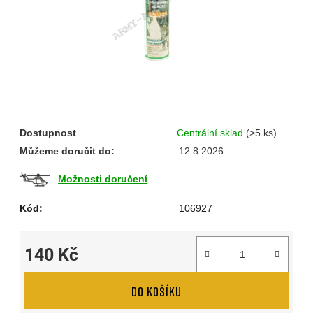
hvězdiček.
Dostupnost
Centrální sklad
(>5 ks)
Můžeme doručit do:
12.8.2026
Možnosti doručení
Kód:
106927
140 Kč
Měrná cena:
DO KOŠÍKU