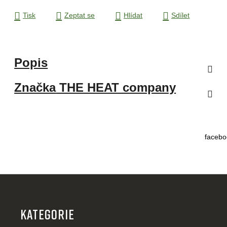
Tisk
Zeptat se
Hlídat
Sdílet
Popis
Značka
THE HEAT company
facebo
Z
á
p
KATEGORIE
a