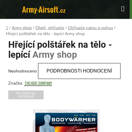
Přejít
na
Hle
obsah
Domů
/
Army shop
/
Oheň, ohřívače
/
Ohřívače rukou a nohou
/
Hřející polštářek na tělo - lepící
Army shop
Hřející polštářek na tělo -
lepící
Army shop
Průměrné
PODROBNOSTI HODNOCENÍ
Neohodnoceno
hodnocení
produktu
THE HEAT company
Značka:
je
SKLADEM NA
PRODEJNĚ
0,0
z
5
hvězdiček.