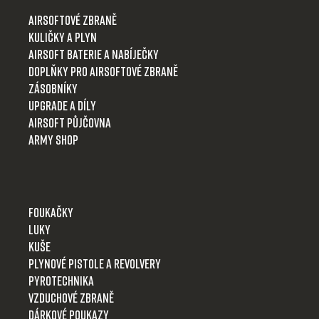
t
Airsoftové zbraně
í
Kuličky a plyn
Airsoft baterie a nabíječky
Doplňky pro airsoftové zbraně
Zásobníky
Upgrade a díly
Airsoft půjčovna
Army shop
Foukačky
Luky
Kuše
Plynové pistole a revolvery
Pyrotechnika
Vzduchové zbraně
Dárkové poukazy