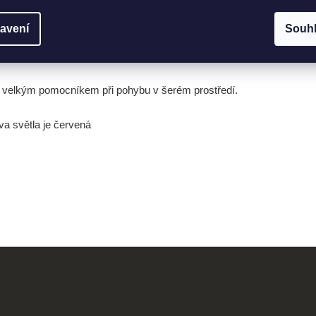
avení
Souh
sou velkým pomocníkem při pohybu v šerém prostředí.
rva světla je červená