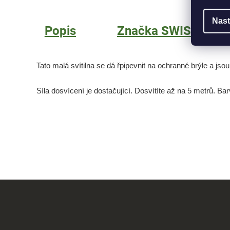
Nast
Popis
Značka
SWISS EYE
Tato malá svítilna se dá řpipevnit na ochranné brýle a j
Síla dosvícení je dostačující. Dosvítíte až na 5 metrů. Ba
Z