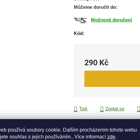
0,0
Můžeme doručit do:
z
5
Možnosti doručení
hvězdiček.
Kód:
290 Kč
Měrná cena:
Tisk
Zeptat se
web používá soubory cookie. Dalším procházením tohoto webu
jete souhlas s jejich používáním.. Více informací
zde
.