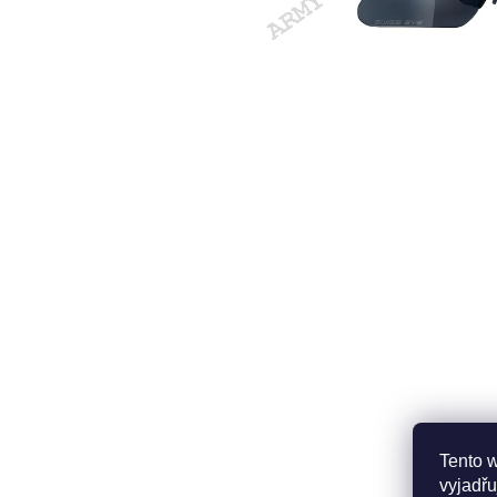
Tento 
vyjadřu