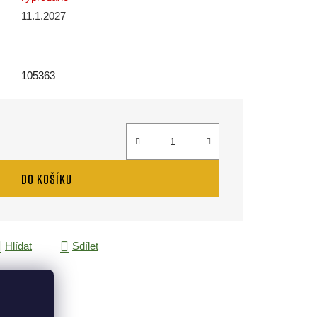
11.1.2027
105363
DO KOŠÍKU
Hlídat
Sdílet