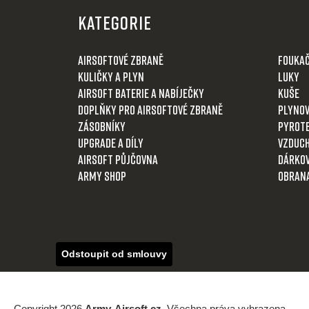
á
KATEGORIE
p
a
Airsoftové zbraně
Fouka
t
Kuličky a plyn
Luky
í
Airsoft baterie a nabíječky
Kuše
Doplňky pro airsoftové zbraně
Plynov
Zásobníky
Pyrot
Upgrade a díly
Vzduch
Airsoft půjčovna
Dárkov
Army shop
Obran
Odstoupit od smlouvy
Copyright 2026
Army-Airsoft.cz
. Všechna práva vyhrazena.