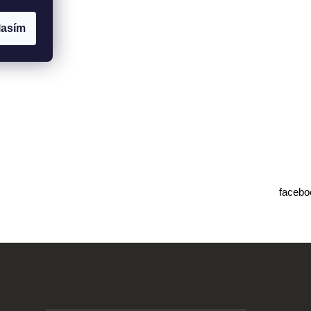
lasím
facebo