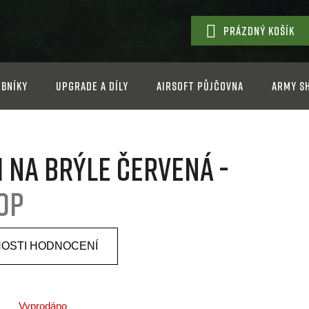
PRÁZDNÝ KOŠÍK
NÁKUPNÍ
KOŠÍK
bníky
Upgrade a díly
Airsoft půjčovna
Army s
i na brýle červená -
op
OSTI HODNOCENÍ
Vyprodáno