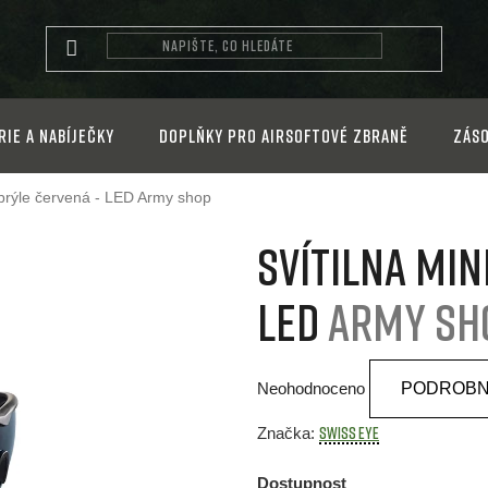
rie a nabíječky
Doplňky pro airsoftové zbraně
Záso
 brýle červená - LED
Army shop
Svítilna min
LED
Army sh
Průměrné
Neohodnoceno
PODROBN
hodnocení
produktu
SWISS EYE
Značka:
je
Dostupnost