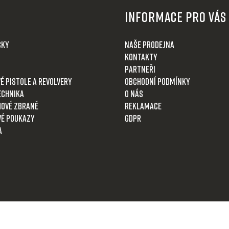
Informace pro Vás
čky
Naše prodejna
Kontakty
Partneři
é pistole a revolvery
Obchodní podmínky
echnika
O nás
ové zbraně
Reklamace
é poukazy
GDPR
a