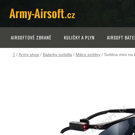
Přejít
na
obsah
Airsoftové zbraně
Kuličky a plyn
Airsoft bate
Domů
/
Army shop
/
Baterky-svítidla
/
Mikro svítilny
/
Svítilna mini na