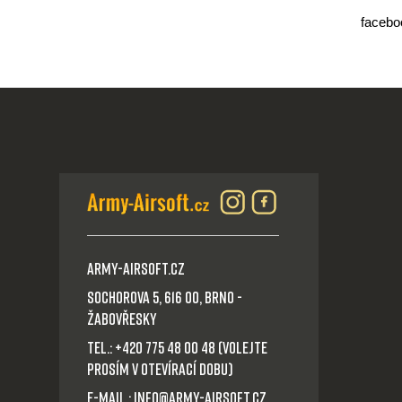
facebo
Army-Airsoft.cz
Sochorova 5, 616 00, Brno -
Žabovřesky
Tel.: +420 775 48 00 48 (volejte
prosím v otevírací dobu)
E-mail.: info@army-airsoft.cz