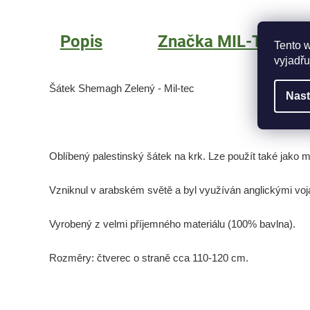
Popis
Značka
MIL-TEC
Tento 
vyjadřu
Šátek Shemagh Zelený - Mil-tec
Nast
Oblíbený palestinský šátek na krk. Lze použít také jako 
Vzniknul v arabském světě a byl využíván anglickými voj
Vyrobený z velmi příjemného materiálu (100% bavlna).
Rozměry: čtverec o straně cca 110-120 cm.