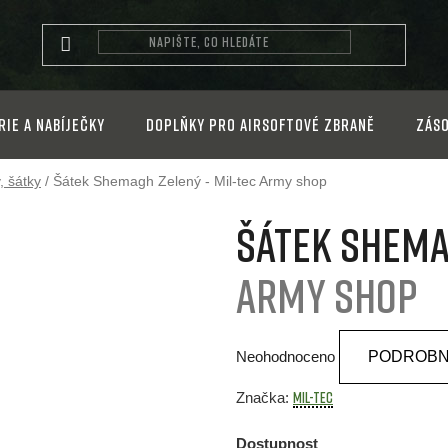
rie a nabíječky
Doplňky pro airsoftové zbraně
Záso
, šátky
/
Šátek Shemagh Zelený - Mil-tec
Army shop
Šátek Shema
Army shop
Průměrné
Neohodnoceno
PODROBN
hodnocení
produktu
MIL-TEC
Značka:
je
Dostupnost