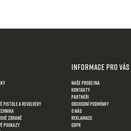
Informace pro Vás
čky
Naše prodejna
Kontakty
Partneři
é pistole a revolvery
Obchodní podmínky
echnika
O nás
ové zbraně
Reklamace
é poukazy
GDPR