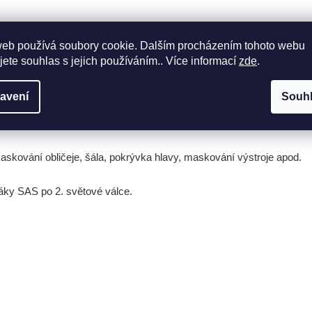
web používá soubory cookie. Dalším procházením tohoto webu
jete souhlas s jejich používáním.. Více informací
zde
.
avení
Souh
maskování obličeje, šála, pokrývka hlavy, maskování výstroje apod.
áky SAS po 2. světové válce.