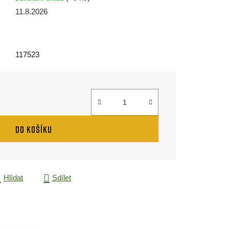
11.8.2026
117523
DO KOŠÍKU
Hlídat
Sdílet