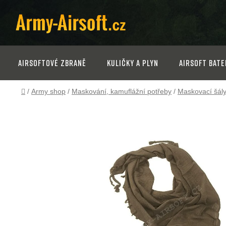
Přejít
na
obsah
Airsoftové zbraně
Kuličky a plyn
Airsoft bate
Domů
/
Army shop
/
Maskování, kamuflážní potřeby
/
Maskovací šály