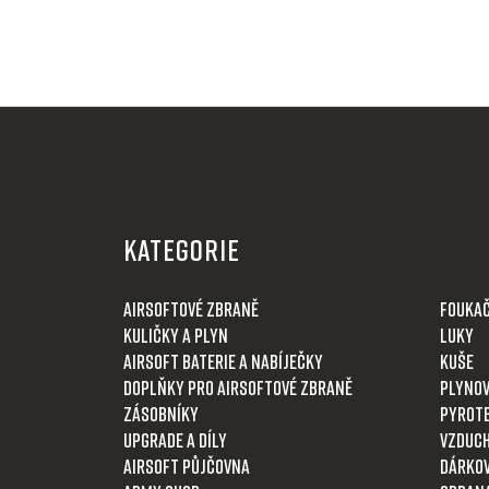
Z
á
KATEGORIE
p
a
Airsoftové zbraně
Fouka
t
Kuličky a plyn
Luky
í
Airsoft baterie a nabíječky
Kuše
Doplňky pro airsoftové zbraně
Plynov
Zásobníky
Pyrot
Upgrade a díly
Vzduch
Airsoft půjčovna
Dárkov