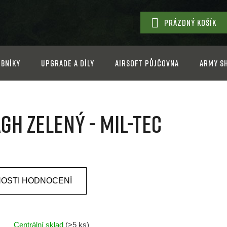
PRÁZDNÝ KOŠÍK
NÁKUPNÍ
KOŠÍK
bníky
Upgrade a díly
Airsoft půjčovna
Army s
gh Zelený - Mil-tec
OSTI HODNOCENÍ
Centrální sklad
(>5 ks)