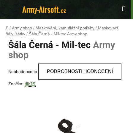
Přejít
na
Hle
obsah
Domů
/
Army shop
/
Maskování, kamuflážní potřeby
/
Maskovací
šály, šátky
/
Šála Černá - Mil-tec
Army shop
Šála Černá - Mil-tec
Army
shop
Průměrné
PODROBNOSTI HODNOCENÍ
Neohodnoceno
hodnocení
produktu
MIL-TEC
Značka:
je
0,0
z
5
hvězdiček.