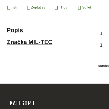
Tisk
Zeptat se
Hlídat
Sdílet
Popis
Značka
MIL-TEC
facebo
Z
á
p
KATEGORIE
a