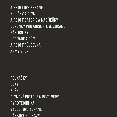
t
Airsoftové zbraně
í
Kuličky a plyn
Airsoft baterie a nabíječky
Doplňky pro airsoftové zbraně
Zásobníky
Upgrade a díly
Airsoft půjčovna
Army shop
Foukačky
Luky
Kuše
Plynové pistole a revolvery
Pyrotechnika
Vzduchové zbraně
Dárkové poukazy