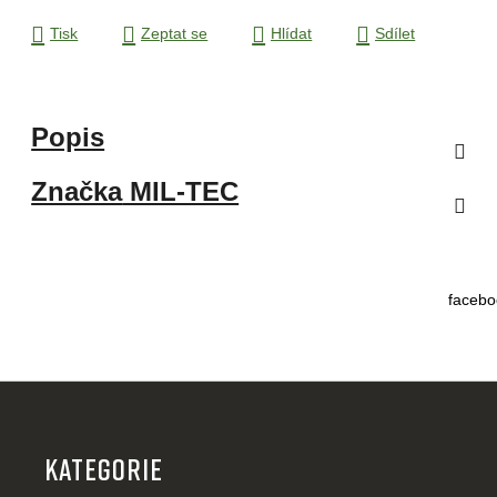
Tisk
Zeptat se
Hlídat
Sdílet
Popis
Značka
MIL-TEC
facebo
Z
á
p
KATEGORIE
a