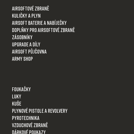
t
Airsoftové zbraně
í
Kuličky a plyn
Airsoft baterie a nabíječky
Doplňky pro airsoftové zbraně
Zásobníky
Upgrade a díly
Airsoft půjčovna
Army shop
Foukačky
Luky
Kuše
Plynové pistole a revolvery
Pyrotechnika
Vzduchové zbraně
Dárkové poukazy