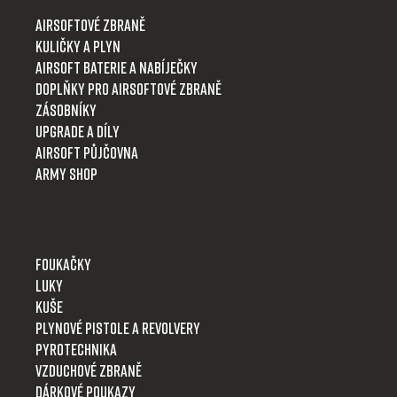
t
Airsoftové zbraně
í
Kuličky a plyn
Airsoft baterie a nabíječky
Doplňky pro airsoftové zbraně
Zásobníky
Upgrade a díly
Airsoft půjčovna
Army shop
Foukačky
Luky
Kuše
Plynové pistole a revolvery
Pyrotechnika
Vzduchové zbraně
Dárkové poukazy