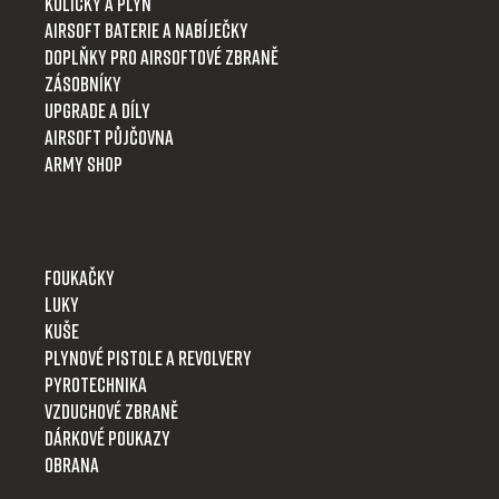
í
Kuličky a plyn
Airsoft baterie a nabíječky
Doplňky pro airsoftové zbraně
Zásobníky
Upgrade a díly
Airsoft půjčovna
Army shop
Foukačky
Luky
Kuše
Plynové pistole a revolvery
Pyrotechnika
Vzduchové zbraně
Dárkové poukazy
Obrana