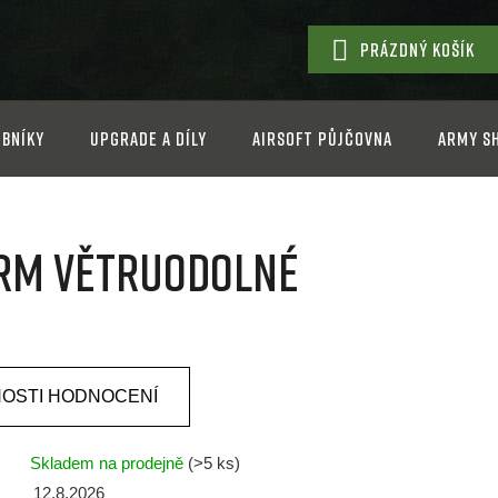
PRÁZDNÝ KOŠÍK
NÁKUPNÍ
KOŠÍK
bníky
Upgrade a díly
Airsoft půjčovna
Army s
RM větruodolné
OSTI HODNOCENÍ
Skladem na prodejně
(>5 ks)
12.8.2026