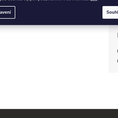
avení
Souh