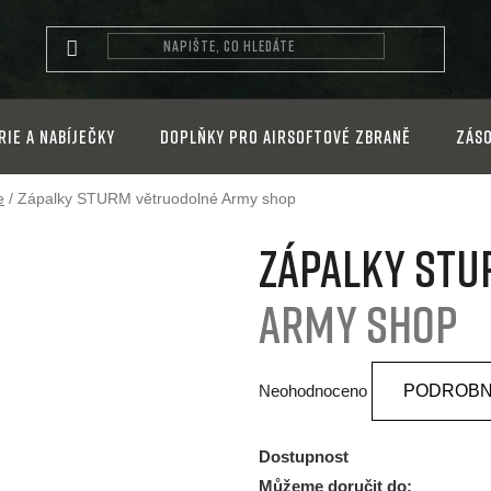
rie a nabíječky
Doplňky pro airsoftové zbraně
Záso
e
/
Zápalky STURM větruodolné
Army shop
Zápalky STU
Army shop
Průměrné
Neohodnoceno
PODROBN
hodnocení
produktu
Dostupnost
je
Můžeme doručit do: