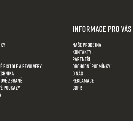
Informace pro Vás
čky
Naše prodejna
Kontakty
Partneři
é pistole a revolvery
Obchodní podmínky
echnika
O nás
ové zbraně
Reklamace
é poukazy
GDPR
a