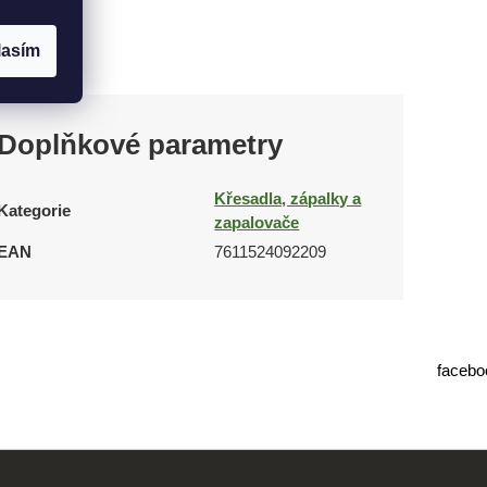
lasím
Doplňkové parametry
Křesadla, zápalky a
Kategorie
zapalovače
EAN
7611524092209
facebo