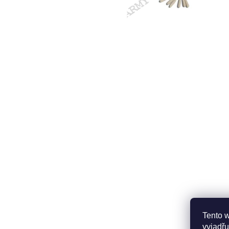
Tento 
vyjadřu