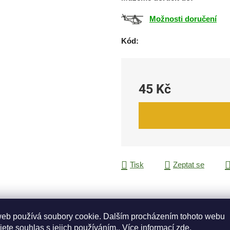
0,0
z
Možnosti doručení
5
Kód:
hvězdiček.
45 Kč
Měrná cena:
Tisk
Zeptat se
web používá soubory cookie. Dalším procházením tohoto webu
jete souhlas s jejich používáním.. Více informací
zde
.