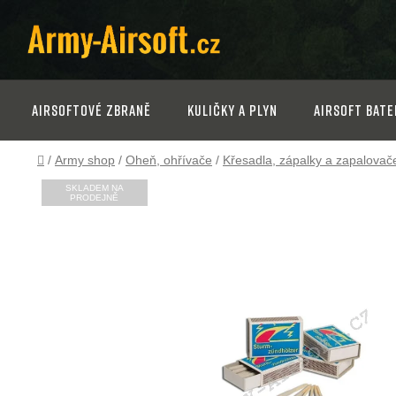
Přejít
na
obsah
Airsoftové zbraně
Kuličky a plyn
Airsoft bate
Domů
/
Army shop
/
Oheň, ohřívače
/
Křesadla, zápalky a zapalovač
SKLADEM NA
PRODEJNĚ