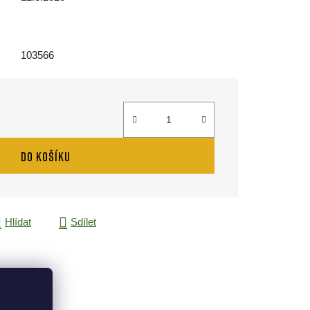
103566
DO KOŠÍKU
Hlídat
Sdílet