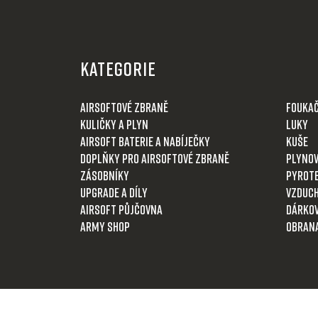
Z
á
KATEGORIE
p
a
Airsoftové zbraně
Fouka
t
Kuličky a plyn
Luky
í
Airsoft baterie a nabíječky
Kuše
Doplňky pro airsoftové zbraně
Plynov
Zásobníky
Pyrot
Upgrade a díly
Vzduch
Airsoft půjčovna
Dárkov
Army shop
Obran
Odstoupit od smlouvy