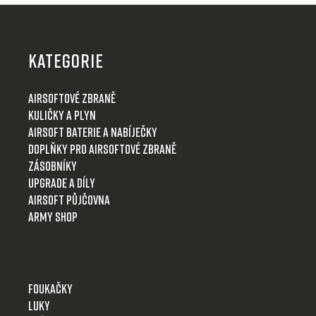
Z
á
p
KATEGORIE
a
t
Airsoftové zbraně
í
Kuličky a plyn
Airsoft baterie a nabíječky
Doplňky pro airsoftové zbraně
Zásobníky
Upgrade a díly
Airsoft půjčovna
Army shop
Foukačky
Luky