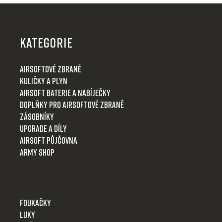
Z
á
p
KATEGORIE
a
t
Airsoftové zbraně
í
Kuličky a plyn
Airsoft baterie a nabíječky
Doplňky pro airsoftové zbraně
Zásobníky
Upgrade a díly
Airsoft půjčovna
Army shop
Foukačky
Luky