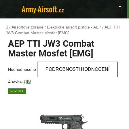
Přejít
na
Hle
obsah
Domů
/
Airsoftové zbraně
/
Elektrické airsoft pistole - AEP
/
AEP TTI
JW3 Combat Master Mosfet [EMG]
AEP TTI JW3 Combat
Master Mosfet [EMG]
Průměrné
PODROBNOSTI HODNOCENÍ
Neohodnoceno
hodnocení
produktu
CYMA
Značka:
je
NOVINKA
0,0
z
5
hvězdiček.