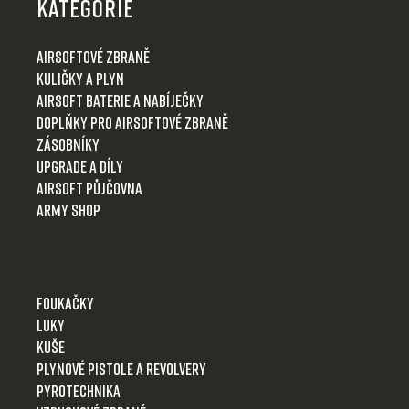
p
KATEGORIE
a
t
Airsoftové zbraně
í
Kuličky a plyn
Airsoft baterie a nabíječky
Doplňky pro airsoftové zbraně
Zásobníky
Upgrade a díly
Airsoft půjčovna
Army shop
Foukačky
Luky
Kuše
Plynové pistole a revolvery
Pyrotechnika