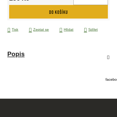
Měrná cena:
DO KOŠÍKU
Tisk
Zeptat se
Hlídat
Sdílet
Popis
facebo
Z
á