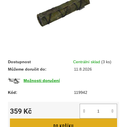
hvězdiček.
Dostupnost
Centrální sklad
(3 ks)
Můžeme doručit do:
11.8.2026
Možnosti doručení
Kód:
119942
359 Kč
Měrná cena:
DO KOŠÍKU