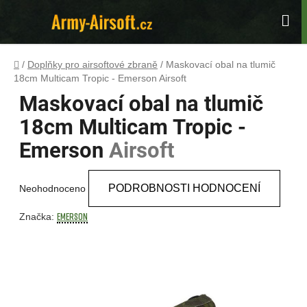
Přejít
na
Hle
obsah
Domů
/
Doplňky pro airsoftové zbraně
/
Maskovací obal na tlumič
18cm Multicam Tropic - Emerson
Airsoft
Maskovací obal na tlumič
18cm Multicam Tropic -
Emerson
Airsoft
Průměrné
PODROBNOSTI HODNOCENÍ
Neohodnoceno
hodnocení
produktu
EMERSON
Značka:
je
0,0
z
5