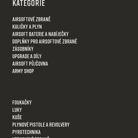
p
KATEGORIE
a
t
Airsoftové zbraně
í
Kuličky a plyn
Airsoft baterie a nabíječky
Doplňky pro airsoftové zbraně
Zásobníky
Upgrade a díly
Airsoft půjčovna
Army shop
Foukačky
Luky
Kuše
Plynové pistole a revolvery
Pyrotechnika