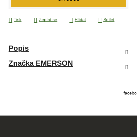
Tisk
Zeptat se
Hlídat
Sdílet
Popis
Značka
EMERSON
facebo
Z
á