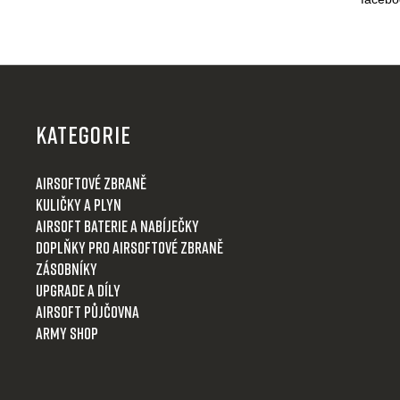
Z
á
p
KATEGORIE
a
t
Airsoftové zbraně
í
Kuličky a plyn
Airsoft baterie a nabíječky
Doplňky pro airsoftové zbraně
Zásobníky
Upgrade a díly
Airsoft půjčovna
Army shop