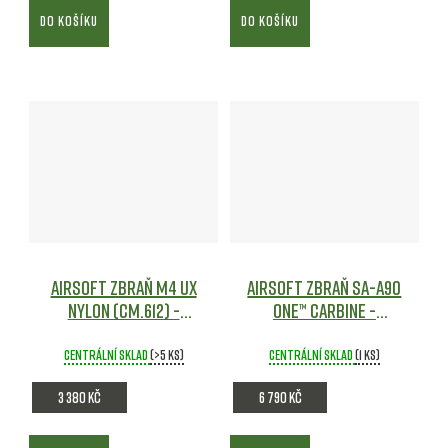
DO KOŠÍKU
DO KOŠÍKU
Airsoft zbraň M4 UX
Airsoft zbraň SA-A90
Nylon (CM.612) -
ONE™ Carbine -
Coyote - CYMA
Specna Arms
Airsoft
Airsoft
Centrální sklad
(>5 ks)
Centrální sklad
(1 ks)
3 380 Kč
6 790 Kč