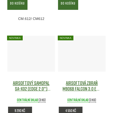
DO KOŠÍKU
DO KOŠÍKU
CM.612/ CM612
NOVINKA
NOVINKA
Airsoftový samopal
Airsoftová zbraň
SA-X02 (EDGE 2.0™)
M906B Falcon 3.0 ETU
SMG - Černá/písková
[DE]
Airsoft
Centrální sklad
(3 ks)
Centrální sklad
(3 ks)
9 290 Kč
4 550 Kč