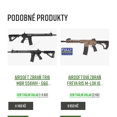
Podobné produkty
Airsoft zbraň TR16
Airsoftová zbraň
MBR 556WH - G&G
FREYA R15 M-LOK 10"
Airsoft
gen.2 - TAN - Delta
Armory
Airsoft
Centrální sklad
(>5 ks)
Centrální sklad
(2 ks)
11 466 Kč
6 650 Kč