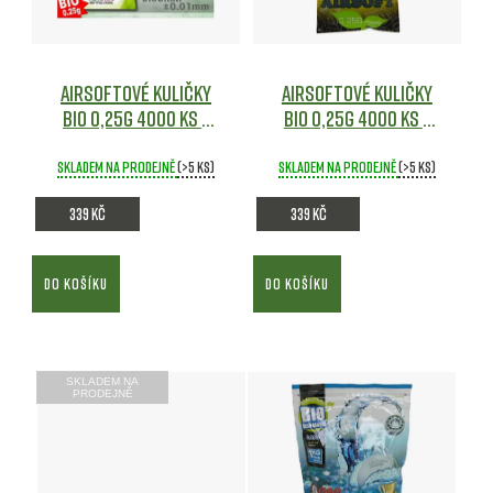
Airsoftové kuličky
Airsoftové kuličky
Bio 0,25g 4000 ks -
Bio 0,25g 4000 ks -
BLS
Airsoft
černé - BLS
Airsoft
Skladem na prodejně
(>5 ks)
Skladem na prodejně
(>5 ks)
339 Kč
339 Kč
DO KOŠÍKU
DO KOŠÍKU
SKLADEM NA
PRODEJNĚ