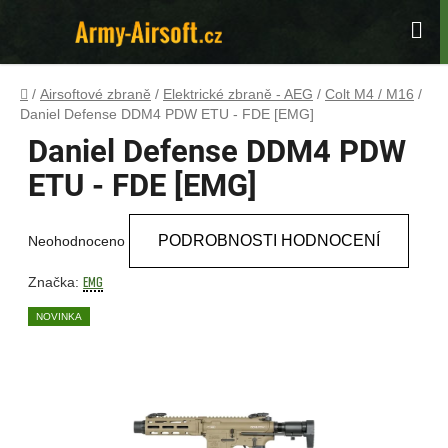
Přejít
na
Hle
obsah
Domů
/
Airsoftové zbraně
/
Elektrické zbraně - AEG
/
Colt M4 / M16
/
Daniel Defense DDM4 PDW ETU - FDE [EMG]
Daniel Defense DDM4 PDW
ETU - FDE [EMG]
Průměrné
PODROBNOSTI HODNOCENÍ
Neohodnoceno
hodnocení
produktu
EMG
Značka:
je
NOVINKA
0,0
z
5
hvězdiček.