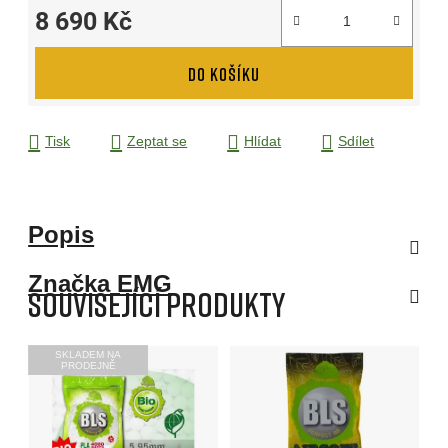
8 690 Kč
Měrná cena:
DO KOŠÍKU
Tisk
Zeptat se
Hlídat
Sdílet
Popis
Značka
EMG
Související produkty
SKLADEM NA
PRODEJNĚ