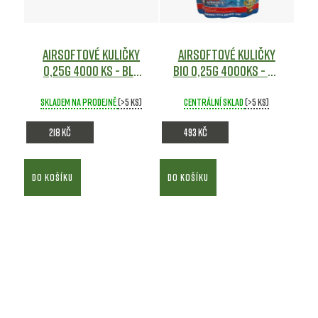
Airsoftové kuličky
Airsoftové kuličky
0,25g 4000 ks - BLS
BIO 0,25g 4000ks - GG
Airsoft
Airsoft
Skladem na prodejně
(>5 ks)
Centrální sklad
(>5 ks)
218 Kč
493 Kč
DO KOŠÍKU
DO KOŠÍKU