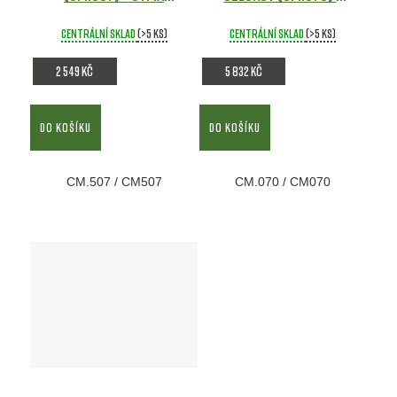
Airsoft
černá - CYMA
Airsoft
Centrální sklad
(>5 ks)
Centrální sklad
(>5 ks)
2 549 Kč
5 832 Kč
DO KOŠÍKU
DO KOŠÍKU
CM.507 / CM507
CM.070 / CM070