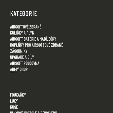
á
p
KATEGORIE
a
t
Airsoftové zbraně
í
Kuličky a plyn
Airsoft baterie a nabíječky
Doplňky pro airsoftové zbraně
Zásobníky
Upgrade a díly
Airsoft půjčovna
Army shop
Foukačky
Luky
Kuše
Plynové pistole a revolvery