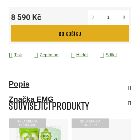
8 590 Kč
Měrná cena:
DO KOŠÍKU
Tisk
Zeptat se
Hlídat
Sdílet
Popis
Značka
EMG
Související produkty
SKLADEM NA
SKLADEM NA
PRODEJNĚ
PRODEJNĚ