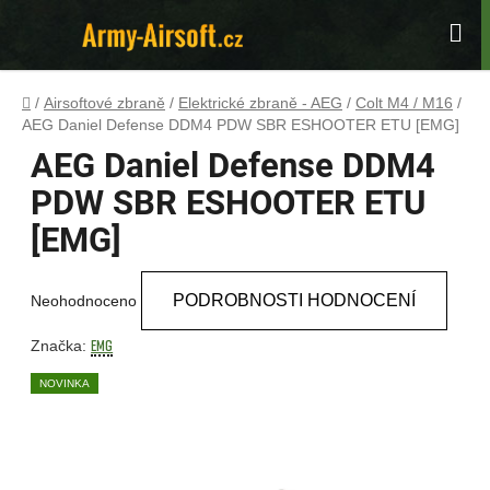
Přejít
na
Hle
obsah
Domů
/
Airsoftové zbraně
/
Elektrické zbraně - AEG
/
Colt M4 / M16
/
AEG Daniel Defense DDM4 PDW SBR ESHOOTER ETU [EMG]
AEG Daniel Defense DDM4
PDW SBR ESHOOTER ETU
[EMG]
Průměrné
PODROBNOSTI HODNOCENÍ
Neohodnoceno
hodnocení
produktu
EMG
Značka:
je
NOVINKA
0,0
z
5