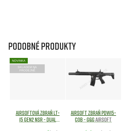
Podobné produkty
NOVINKA
SKLADEM NA
PRODEJNĚ
Airsoftová zbraň LT-
Airsoft zbraň PDW15-
15 GEN2 NSR - Dual
CQB - G&G
Airsoft
Tone
airsoft