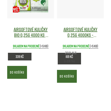
Airsoftové kuličky
Airsoftové kuličky
Bio 0,25g 4000 ks -
0,25g 4000ks -
BLS
Airsoft
shootONE
Airsoft
Skladem na prodejně
(>5 ks)
Skladem na prodejně
(>5 ks)
210 Kč
339 Kč
169 Kč
(–19 %)
DO KOŠÍKU
DO KOŠÍKU