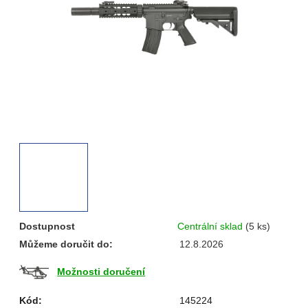
hvězdiček.
Dostupnost
Centrální sklad
(5 ks)
Můžeme doručit do:
12.8.2026
Možnosti doručení
Kód:
145224