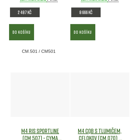
2 487 Kč
8 666 Kč
DO KOŠÍKU
DO KOŠÍKU
CM.501 / CM501
M4 RIS Sportline
M4 CQB s tlumičem,
(CM.507) - CYMA
celokov (CM.070) -