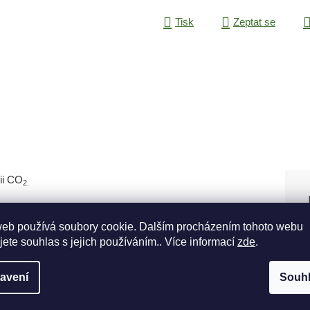
Tisk
Zeptat se
ii CO
2.
web používá soubory cookie. Dalším procházením tohoto webu
jete souhlas s jejich používáním.. Více informací
zde
.
avení
Souh
zbraně a prostředí.