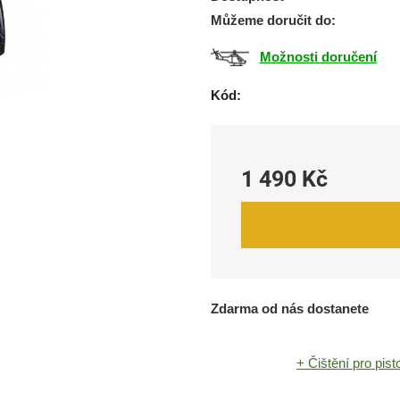
0,0
Můžeme doručit do:
z
5
Možnosti doručení
hvězdiček.
Kód:
1 490 Kč
Měrná cena:
Zdarma od nás dostanete
+ Čištění pro pist