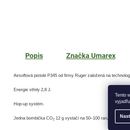
Popis
Značka
Umarex
Airsoftová pistole P345 od firmy Ruger založená na technolog
Energie střely 2,8 J.
Tento 
vyjadřu
Hop-up systém.
Nast
Jedna bombička CO
12 g vystačí na 50–100 ran, podle typu 
2