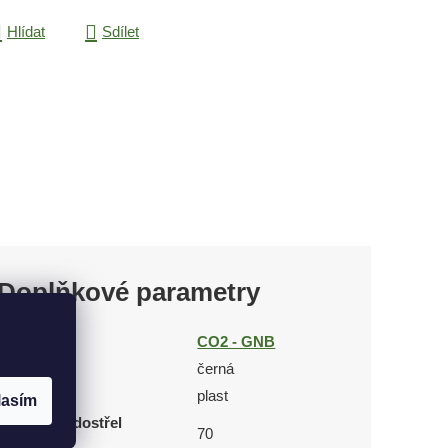
Hlídat
Sdílet
Doplňkové parametry
Kategorie
CO2 - GNB
Barva
černá
Materiál
plast
lasím
Teoretický dostřel
70
(m)