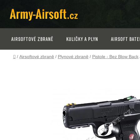
Přejít
na
obsah
Airsoftové zbraně
Kuličky a plyn
Airsoft bate
Domů
/
Airsoftové zbraně
/
Plynové zbraně
/
Pistole - Bez Blow Back