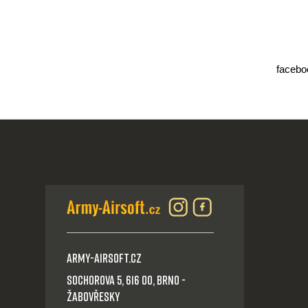
facebo
Army-Airsoft.cz
Sochorova 5, 616 00, Brno -
Žabovřesky