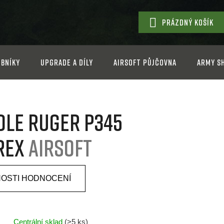
PRÁZDNÝ KOŠÍK
NÁKUPNÍ
KOŠÍK
bníky
Upgrade a díly
Airsoft půjčovna
Army s
ole Ruger P345
rex
Airsoft
OSTI HODNOCENÍ
Centrální sklad
(>5 ks)