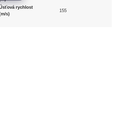
Úsťová rychlost
155
(m/s)