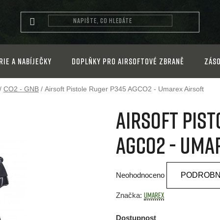
rie a nabíječky
Doplňky pro airsoftové zbraně
Záso
/
CO2 - GNB
/
Airsoft Pistole Ruger P345 AGCO2 - Umarex
Airsoft
Airsoft Pist
AGCO2 - Uma
Průměrné
Neohodnoceno
PODROBN
hodnocení
produktu
Umarex
Značka:
je
Dostupnost