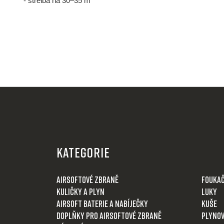
- střelba na 30–35 m
Z
á
KATEGORIE
p
a
Airsoftové zbraně
Fouka
t
Kuličky a plyn
Luky
í
Airsoft baterie a nabíječky
Kuše
Doplňky pro airsoftové zbraně
Plynov