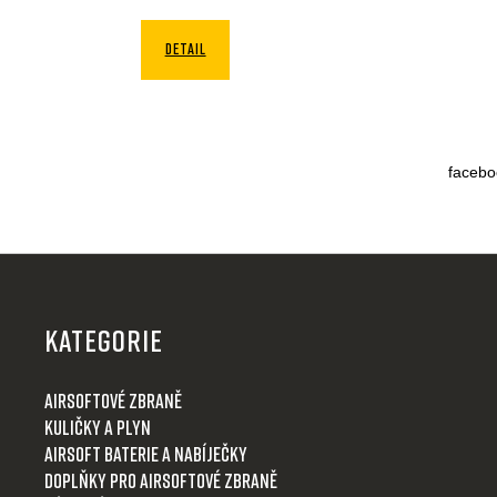
DETAIL
facebo
Z
á
p
KATEGORIE
a
t
Airsoftové zbraně
í
Kuličky a plyn
Airsoft baterie a nabíječky
Doplňky pro airsoftové zbraně