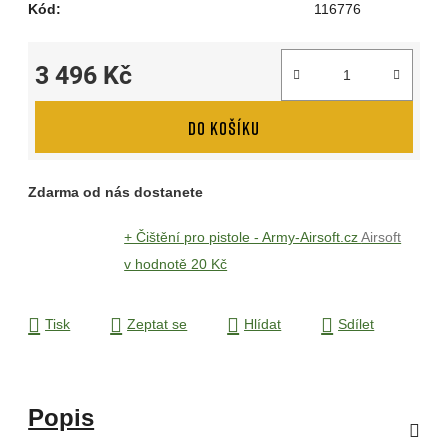
Kód:
116776
3 496 Kč
Měrná cena:
DO KOŠÍKU
Zdarma od nás dostanete
+ Čištění pro pistole - Army-Airsoft.cz
Airsoft
v hodnotě 20 Kč
Tisk
Zeptat se
Hlídat
Sdílet
Popis