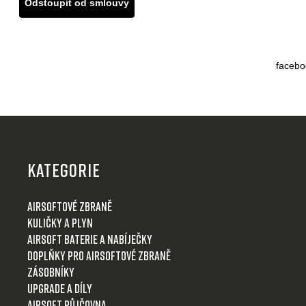
Odstoupit od smlouvy
facebo
Z
á
p
KATEGORIE
a
t
Airsoftové zbraně
í
Kuličky a plyn
Airsoft baterie a nabíječky
Doplňky pro airsoftové zbraně
Zásobníky
Upgrade a díly
Airsoft půjčovna