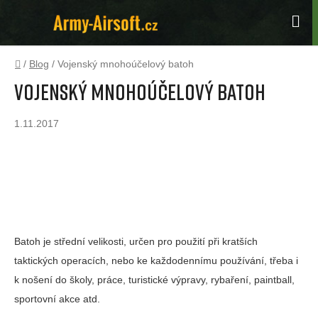
Přejít
na
Hle
obsah
Domů
/
Blog
/
Vojenský mnohoúčelový batoh
Vojenský mnohoúčelový batoh
1.11.2017
Batoh s úžasnou výdrží zátěže v používání, nošení
a praktičností. To je vojenský mnohoúčelový batoh
Assault pack M.O.L.L.E. systém o obsahu cca
30litrů.
Batoh je střední velikosti, určen pro použití při kratších
taktických operacích, nebo ke každodennímu používání, třeba i
k nošení do školy, práce, turistické výpravy, rybaření, paintball,
sportovní akce atd.