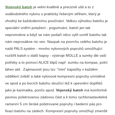
Vojenský batoh
je velmi kvalitně a precizně ušit a to z
voděodolného nylonu s prakticky řešeným střihem, který je
vhodný ke každodennímu používání. Velkou výhodou batohu je
speciální vnitřní potažení - pogumvání, batoh jen tak
nepromokne a když se nám podaří něco vylít uvnitř batohu tak
nám neprosákne nic ven. Naopak na povrchu celého batohu je
našit PALS systém - mnoho nylonových popruhů umožňující
rozšířit batoh o další kapsy - výstroje MOLLE a sumky dle vaší
potřeby a to pomocí ALICE klipů např. sumku na kompas, polní
láhev atd.. Zajimavostí jsou tzv. "mini" kapsičky v každém
oddělení zvlášť a také nylonové kompresní popruhy umístěné
ve spod a po bocích batohu sloužící též k upevnění doplňků
jako je karimatka, pončo apod.
Vojenský batoh
má komfortně
pevnou polstrovanou zádovou část a k tomu rychlonastavitelné
ramenní 5 cm široké polstrované popruhy i bederní pás pro
fixaci batohu na zádech. Kompresní popruhy umožňují zmenšit