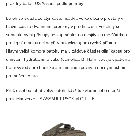
prázdný batoh US Assault podle potřeby.
Batoh se skládá ze čtyř částí: má dva velké úložné prostory v
hlavní části a dva menší prostory v přední části, všechny se
samostatnými přístupy se zapínáním na dvojitý zip (se šňůrkou
pro lepší manipulaci např. v rukavicích) pro rychlý přístup.
Hlavní velká komora batohu má u zádové části textilní kapsu pro
umístění hydratačního vaku (camelback). Horní část je opatřena
třemi vývody pro hadičku a mimo jiné i pevným nosným uchem
pro nošení v ruce.
Proč s sebou tahat velký batoh, když to zvládne jeho menší
praktická verze US ASSAULT PACK M.O.L.L.E..