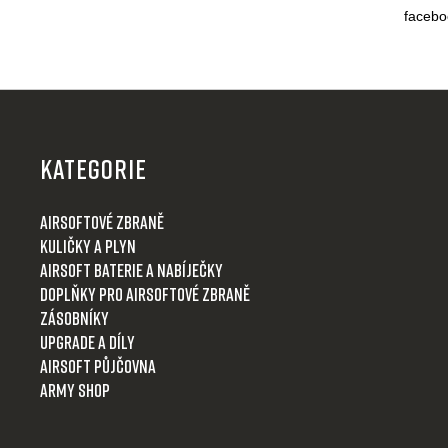
facebo
Z
á
p
KATEGORIE
a
t
Airsoftové zbraně
í
Kuličky a plyn
Airsoft baterie a nabíječky
Doplňky pro airsoftové zbraně
Zásobníky
Upgrade a díly
Airsoft půjčovna
Army shop