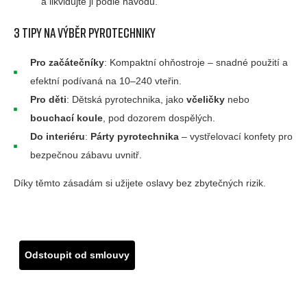
a likvidujte ji podle návodu.
3 tipy na výběr pyrotechniky
Pro začátečníky
: Kompaktní ohňostroje – snadné použití a
efektní podívaná na 10–240 vteřin.
Pro děti
: Dětská pyrotechnika, jako
včeličky
nebo
bouchací koule
, pod dozorem dospělých.
Do interiéru
:
Párty pyrotechnika
– vystřelovací konfety pro
bezpečnou zábavu uvnitř.
Díky těmto zásadám si užijete oslavy bez zbytečných rizik.
Odstoupit od smlouvy