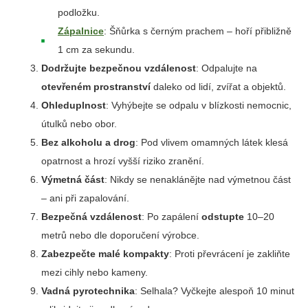
podložku.
Zápalnice
: Šňůrka s černým prachem – hoří přibližně
1 cm za sekundu.
Dodržujte bezpečnou vzdálenost
: Odpalujte na
otevřeném prostranství
daleko od lidí, zvířat a objektů.
Ohleduplnost
: Vyhýbejte se odpalu v blízkosti nemocnic,
útulků nebo obor.
Bez alkoholu a drog
: Pod vlivem omamných látek klesá
opatrnost a hrozí vyšší riziko zranění.
Výmetná část
: Nikdy se nenaklánějte nad výmetnou část
– ani při zapalování.
Bezpečná vzdálenost
: Po zapálení
odstupte
10–20
metrů nebo dle doporučení výrobce.
Zabezpečte malé kompakty
: Proti převrácení je zakliňte
mezi cihly nebo kameny.
Vadná pyrotechnika
: Selhala? Vyčkejte alespoň 10 minut