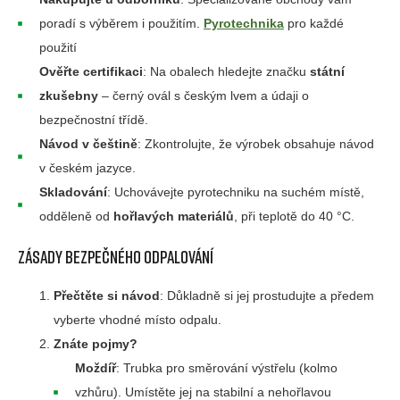
poradí s výběrem i použitím.
Pyrotechnika
pro každé
použití
Ověřte certifikaci
: Na obalech hledejte značku
státní
zkušebny
– černý ovál s českým lvem a údaji o
bezpečnostní třídě.
Návod v češtině
: Zkontrolujte, že výrobek obsahuje návod
v českém jazyce.
Skladování
: Uchovávejte pyrotechniku na suchém místě,
odděleně od
hořlavých materiálů
, při teplotě do 40 °C.
Zásady bezpečného odpalování
Přečtěte si návod
: Důkladně si jej prostudujte a předem
vyberte vhodné místo odpalu.
Znáte pojmy?
Moždíř
: Trubka pro směrování výstřelu (kolmo
vzhůru). Umístěte jej na stabilní a nehořlavou