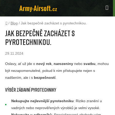
Přejít
na
Hle
obsah
Domů
/
Blog
/
Jak bezpečně zacházet s pyrotechnikou.
Jak bezpečně zacházet s
pyrotechnikou.
29.11.2024
Oslavy, ať už jde o
nový rok
,
narozeniny
nebo
svatbu
, mohou
být nezapomenutelné, pokud k nim přistupujete nejen s
nadšením, ale i s
bezpečností
.
Výběr zábavní pyrotechniky
Nekupujte nejlevnější pyrotechniku
: Riziko zranění u
vadných nebo neprověřených výrobků je velmi vysoké.
Nakupujte u odborníků
: Specializované obchody vám