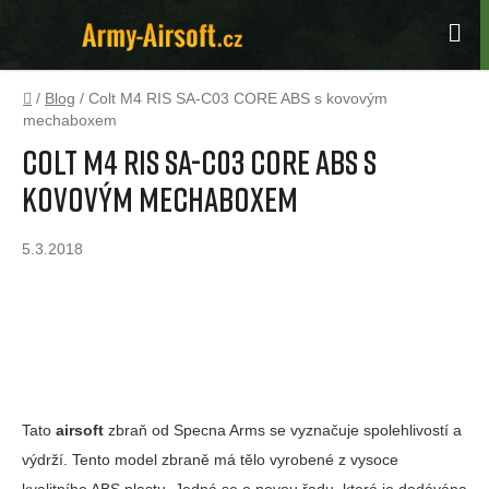
Přejít
na
Hle
obsah
Domů
/
Blog
/
Colt M4 RIS SA-C03 CORE ABS s kovovým
mechaboxem
Colt M4 RIS SA-C03 CORE ABS s
kovovým mechaboxem
5.3.2018
Máme zde na představení novinku od značky
Specna Arms a to elektrickou airsoftovou repliku
Colt M4 RIS SA-C03 CORE ABS s kovovým
mechaboxem, je to třída CORE.
Tato
airsoft
zbraň od Specna Arms se vyznačuje spolehlivostí a
výdrží. Tento model zbraně má tělo vyrobené z vysoce