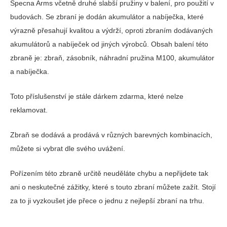
Specna Arms včetně druhé slabší pružiny v balení, pro použití v
budovách. Se zbraní je dodán akumulátor a nabíječka, které
výrazně přesahují kvalitou a výdrží, oproti zbraním dodávaných
akumulátorů a nabíječek od jiných výrobců. Obsah balení této
zbraně je: zbraň, zásobník, náhradní pružina M100, akumulátor
a nabíječka.
Toto příslušenství je stále dárkem zdarma, které nelze
reklamovat.
Zbraň se dodává a prodává v různých barevných kombinacích,
můžete si vybrat dle svého uvážení.
Pořízením této zbraně určitě neuděláte chybu a nepřijdete tak
ani o neskutečné zážitky, které s touto zbraní můžete zažít. Stojí
za to ji vyzkoušet jde přece o jednu z nejlepší zbraní na trhu.