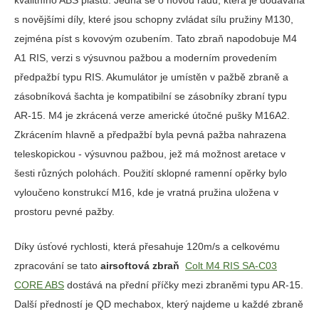
kvalitního ABS plastu. Jedná se o novou řadu, která je dodávána
s novějšími díly, které jsou schopny zvládat sílu pružiny M130,
zejména píst s kovovým ozubením. Tato zbraň napodobuje M4
A1 RIS, verzi s výsuvnou pažbou a moderním provedením
předpažbí typu RIS. Akumulátor je umístěn v pažbě zbraně a
zásobníková šachta je kompatibilní se zásobníky zbraní typu
AR-15. M4 je zkrácená verze americké útočné pušky M16A2.
Zkrácením hlavně a předpažbí byla pevná pažba nahrazena
teleskopickou - výsuvnou pažbou, jež má možnost aretace v
šesti různých polohách. Použití sklopné ramenní opěrky bylo
vyloučeno konstrukcí M16, kde je vratná pružina uložena v
prostoru pevné pažby.
Díky úsťové rychlosti, která přesahuje 120m/s a celkovému
zpracování se tato
airsoftová zbraň
Colt M4 RIS SA-C03
CORE ABS
dostává na přední příčky mezi zbraněmi typu AR-15.
Další předností je QD mechabox, který najdeme u každé zbraně