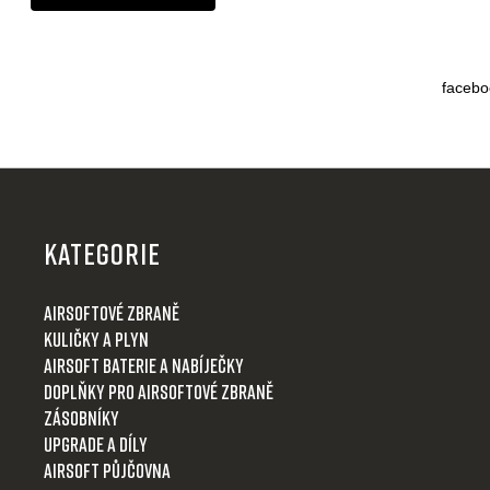
facebo
Z
á
p
KATEGORIE
a
t
Airsoftové zbraně
í
Kuličky a plyn
Airsoft baterie a nabíječky
Doplňky pro airsoftové zbraně
Zásobníky
Upgrade a díly
Airsoft půjčovna