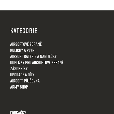
Z
á
p
KATEGORIE
a
t
Airsoftové zbraně
í
Kuličky a plyn
Airsoft baterie a nabíječky
Doplňky pro airsoftové zbraně
Zásobníky
Upgrade a díly
Airsoft půjčovna
Army shop
Foukačky