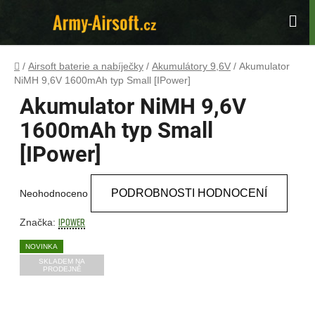
Přejít
na
Hle
obsah
Domů
/
Airsoft baterie a nabíječky
/
Akumulátory 9,6V
/
Akumulator
NiMH 9,6V 1600mAh typ Small [IPower]
Akumulator NiMH 9,6V
1600mAh typ Small
[IPower]
Průměrné
PODROBNOSTI HODNOCENÍ
Neohodnoceno
hodnocení
produktu
IPower
Značka:
je
NOVINKA
0,0
SKLADEM NA
PRODEJNĚ
z
5